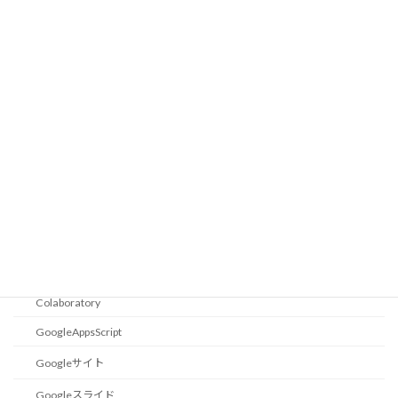
カテゴリー
12F683
18F14K50
Eagle
設定
Excel小技集
エクセル関数
ショートカットキー
Goolge
Colaboratory
GoogleAppsScript
Googleサイト
Googleスライド