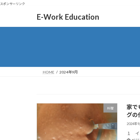
スポンサーリンク
コ
ナ
E-Work Education
ン
ビ
テ
ゲ
ン
ー
ツ
シ
へ
ョ
ス
ン
キ
に
ッ
移
HOME
2024年9月
プ
動
家で
料理
グの
2024年
１ イ