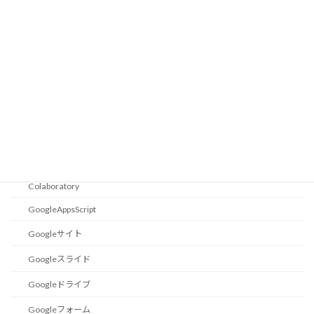
18F14K50
Eagle
設定
Excel小技集
エクセル関数
ショートカットキー
Goolge
Colaboratory
GoogleAppsScript
Googleサイト
Googleスライド
Googleドライブ
Googleフォーム