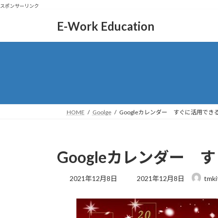
スポンサーリンク
コ
ナ
E-Work Education
ン
ビ
テ
ゲ
ン
ー
ツ
シ
へ
ョ
ス
ン
キ
に
ッ
移
HOME
Goolge
Googleカレンダー すぐに活用でき
プ
動
Googleカレンダー
最
2021年12月8日
2021年12月8日
tmk
終
更
新
日