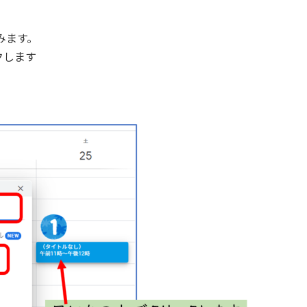
みます。
クします