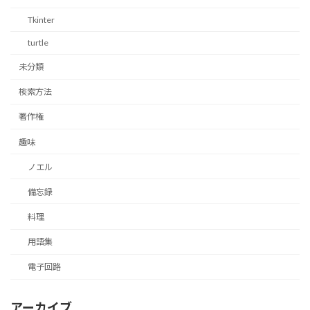
Tkinter
turtle
未分類
検索方法
著作権
趣味
ノエル
備忘録
料理
用語集
電子回路
アーカイブ