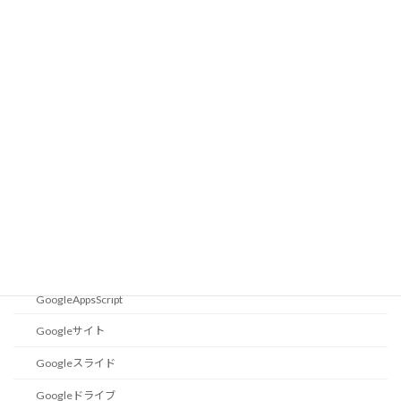
12F683
18F14K50
Eagle
設定
Excel小技集
エクセル関数
ショートカットキー
Goolge
Colaboratory
GoogleAppsScript
Googleサイト
Googleスライド
Googleドライブ