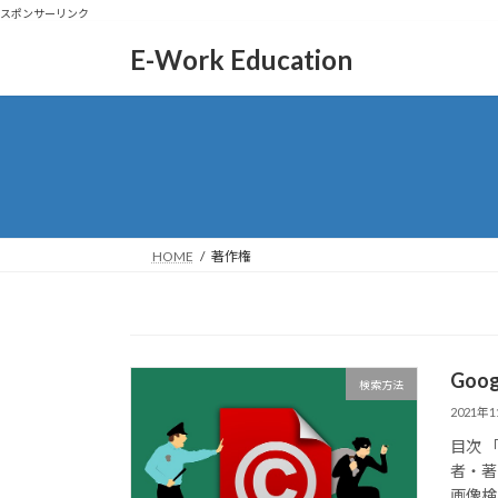
スポンサーリンク
コ
ナ
E-Work Education
ン
ビ
テ
ゲ
ン
ー
ツ
シ
へ
ョ
ス
ン
キ
に
ッ
移
HOME
著作権
プ
動
Go
検索方法
2021年
目次 
者・著
画像検