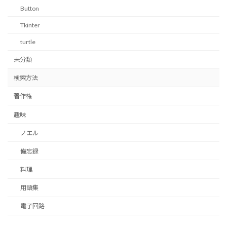
Button
Tkinter
turtle
未分類
検索方法
著作権
趣味
ノエル
備忘録
料理
用語集
電子回路