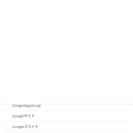
カテゴリー
12F683
18F14K50
Eagle
設定
Excel小技集
エクセル関数
ショートカットキー
Goolge
Colaboratory
GoogleAppsScript
Googleサイト
Googleスライド